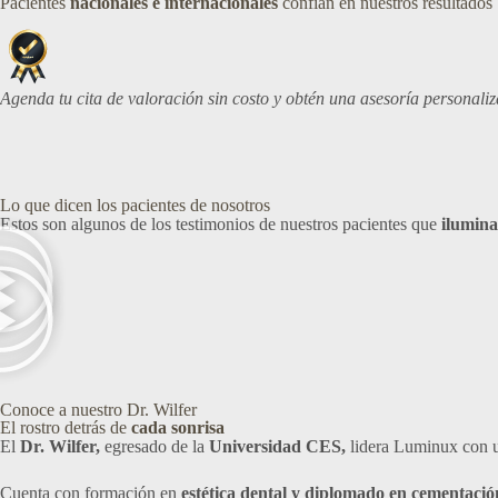
Pacientes
nacionales e internacionales
confían en nuestros resultados
Agenda tu cita de valoración sin costo y obtén una asesoría personaliz
Lo que dicen los pacientes de nosotros
Estos son algunos de los testimonios de nuestros pacientes que
ilumina
Conoce a nuestro Dr. Wilfer
El rostro detrás de
cada sonrisa
El
Dr. Wilfer,
egresado de la
Universidad CES,
lidera Luminux con 
Cuenta con formación en
estética dental y diplomado en cementació