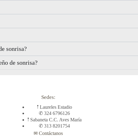
de sonrisa?
eño de sonrisa?
Sedes:
𖡡 Laureles Estadio
✆ 324 6796126
𖡡 Sabaneta C.C. Aves María
✆ 313 8201754
✉ Contáctanos