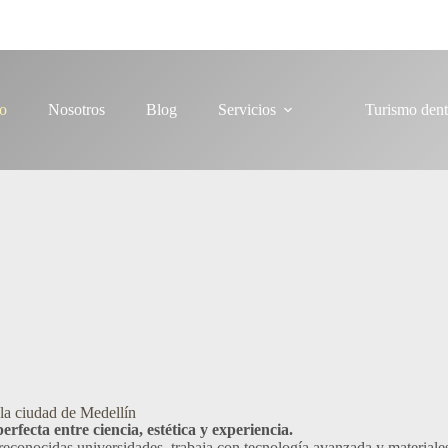
io
Nosotros
Blog
Servicios
Turismo dent
 la ciudad de Medellín
fecta entre ciencia, estética y experiencia.
econocidas universidades, trabaja con tecnología avanzada y materiales 