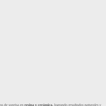
os de sonrisa en
resina y cerámica,
logrando
resultados naturales y