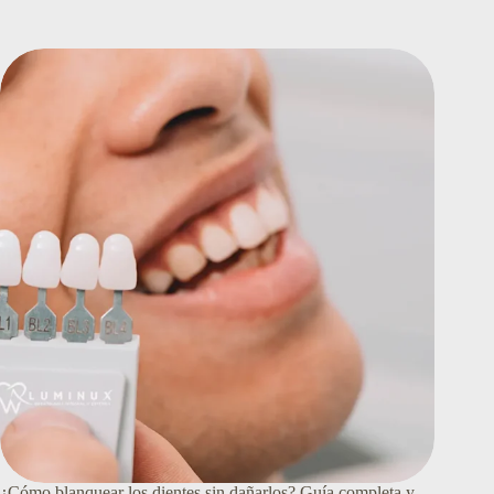
MEDELLÍN:
LA
MEJOR
SOLUCIÓN
PARA
REEMPLAZAR
DIENTES
PERDIDOS
¿Cómo blanquear los dientes sin dañarlos? Guía completa y