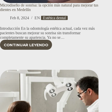
Microdiseño de sonrisa: la opción más natural para mejorar tus
dientes en Medellín
Feb 8, 2024
EN
Estética dental
Introducción En la odontología estética actual, cada vez más
pacientes buscan mejorar su sonrisa sin transformar
completamente su apariencia. Ya no se…
CONTINUAR LEYENDO
MICRODISEÑO
DE
SONRISA:
LA
OPCIÓN
MÁS
NATURAL
PARA
MEJORAR
TUS
DIENTES
EN
MEDELLÍN