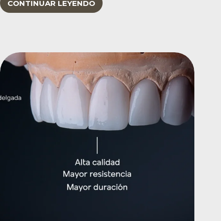
CONTINUAR LEYENDO
TURISMO
DENTAL
EN
MEDELLÍN,
COLOMBIA:
UNA
GUÍA
COMPLETA
PARA
PACIENTES
INTERNACIONALES