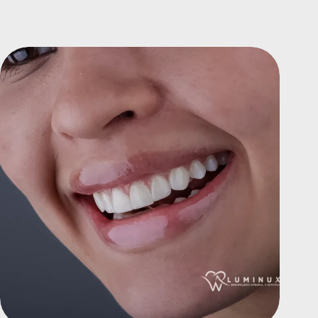
ES,
TIPOS
DE
TRATAMIENTO
Y
CUÁL
ES
LA
MEJOR
OPCIÓN
PARA
TI