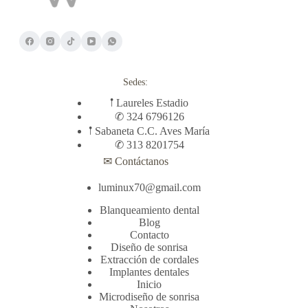
Sedes:
𖡡 Laureles Estadio
✆ 324 6796126
𖡡 Sabaneta C.C. Aves María
✆ 313 8201754
✉ Contáctanos
luminux70@gmail.com
Blanqueamiento dental
Blog
Contacto
Diseño de sonrisa
Extracción de cordales
Implantes dentales
Inicio
Microdiseño de sonrisa