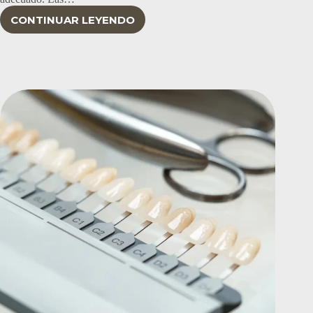
CONTINUAR LEYENDO
RESINA
VS
CERÁMICA
EN
MEDELLÍN:
¿CUÁL
ES
LA
MEJOR
OPCIÓN
PARA
TU
SONRISA?