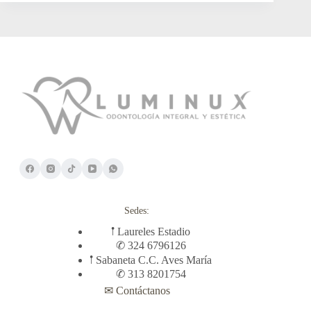
Sedes:
𖡡 Laureles Estadio
✆ 324 6796126
𖡡 Sabaneta C.C. Aves María
✆ 313 8201754
✉ Contáctanos