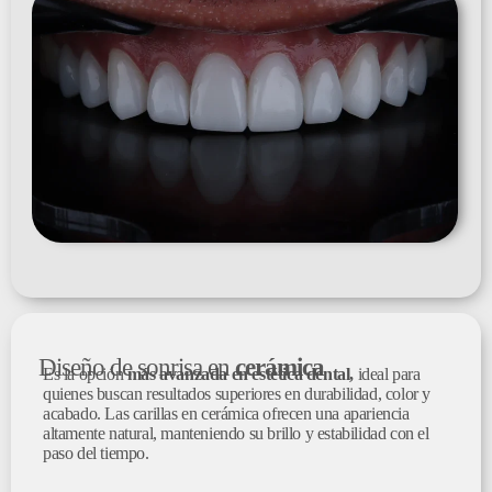
Diseño de sonrisa en
cerámica
Es la opción
más avanzada en estética dental,
ideal para
quienes buscan resultados superiores en durabilidad, color y
acabado. Las carillas en cerámica ofrecen una apariencia
altamente natural, manteniendo su brillo y estabilidad con el
paso del tiempo.