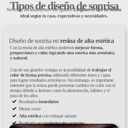
Tipos de diseño de sonrisa
No todos los tratamientos son iguales.
Elegimos el tipo de diseño
ideal según tu caso, expectativas y necesidades.
Diseño de sonrisa en
resina de alta estética
Con la resina de alta estética podemos
mejorar forma,
proporciones y color, logrando una sonrisa más armónica
y natural.
Una de sus grandes ventajas es la posibilidad de
trabajar el
color de forma precisa,
utilizando diferentes tonos y capas
para lograr
resultados armónicos.
Sin embargo, es importante
entender que la resina puede presentar cambios de color con el
tiempo debido a factores como la alimentación, hábitos y el
paso de los años.
Resultados
inmediatos
Menor costo
Alta estética
con enfoque natural
Realizado por
profesionales expertos