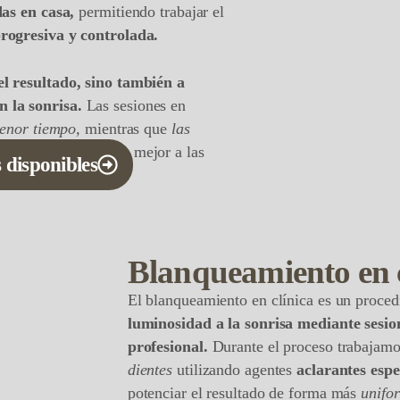
das en casa,
permitiendo trabajar el
rogresiva y controlada.
el resultado, sino también a
 la sonrisa.
Las sesiones en
menor tiempo,
mientras que
las
radual,
adaptándose mejor a las
 disponibles
quilibrados,
evitando tonos
turalidad de la sonrisa.
Blanqueamiento en c
El blanqueamiento en clínica es un proce
luminosidad a la sonrisa mediante sesio
profesional.
Durante el proceso trabajam
dientes
utilizando agentes
aclarantes espe
potenciar el resultado de forma más
unifo