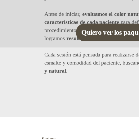
Antes de iniciar,
evaluamos el color natur
características de cada paciente
para def
procedimiento y qué nivel de aclaramient
Quiero ver los paqu
logramos
resultados más armónicos,
evit
Cada sesión está pensada para realizarse d
esmalte y comodidad del paciente, busca
y natural.
Sedes: