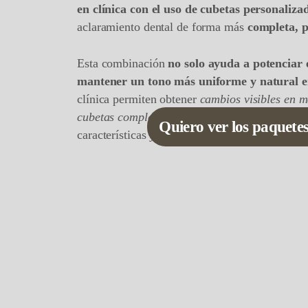
en clínica con el uso de cubetas personaliza
aclaramiento dental de forma más
completa, p
Esta combinación
no solo ayuda a potenciar 
mantener un tono más uniforme y natural en
clínica permiten obtener
cambios visibles en 
cubetas complementan el proceso de manera g
Quiero ver los paquetes
características y sensibilidad de cada paciente.
En Luminux buscamos
resultados estéticos e
artificiales y priorizando siempre la salud y na