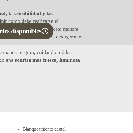
al, la sensibilidad y las
inir cómo debe realizarse el
o es el más adecuado. De esta manera
etes disponibles
ando cambios artificiales o exagerados.
e manera segura, cuidando tejidos,
ndo una
sonrisa más fresca, luminosa
Blanqueamiento dental