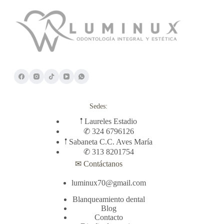
Sedes:
𖡡 Laureles Estadio
✆ 324 6796126
𖡡 Sabaneta C.C. Aves María
✆ 313 8201754
✉ Contáctanos
luminux70@gmail.com
Blanqueamiento dental
Blog
Contacto