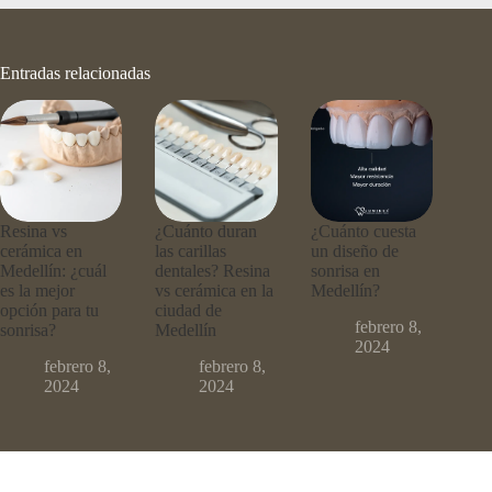
Entradas relacionadas
Resina vs
¿Cuánto duran
¿Cuánto cuesta
cerámica en
las carillas
un diseño de
Medellín: ¿cuál
dentales? Resina
sonrisa en
es la mejor
vs cerámica en la
Medellín?
opción para tu
ciudad de
febrero 8,
sonrisa?
Medellín
2024
febrero 8,
febrero 8,
2024
2024