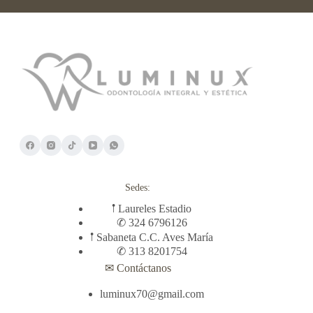
Sedes:
𖡡 Laureles Estadio
✆ 324 6796126
𖡡 Sabaneta C.C. Aves María
✆ 313 8201754
✉ Contáctanos
luminux70@gmail.com