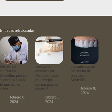
Entradas relacionadas
Diseño de
Resina vs
¿Cuánto cuesta
sonrisa en
cerámica en
un diseño de
Medellín: precio,
Medellín: ¿cuál
sonrisa en
seguridad y todo
es la mejor
Medellín?
lo que debes
opción para tu
febrero 8,
saber
sonrisa?
2024
febrero 8,
febrero 8,
2024
2024